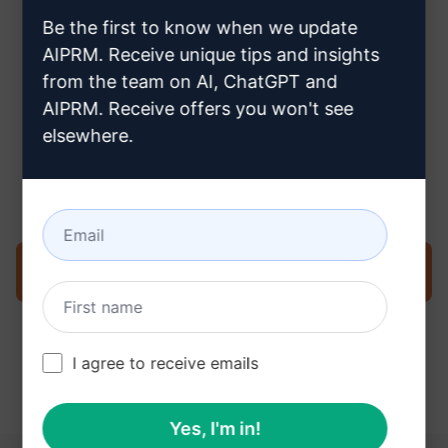
creare un account Claude
Be the first to know when we update
AIPRM. Receive unique tips and insights
from the team on AI, ChatGPT and
AIPRM. Receive offers you won't see
elsewhere.
Fase 3: Utilizzare il prompt in
Claude
Provate ora il prompt su Claude
I agree to receive emails
Yes, I'm in!