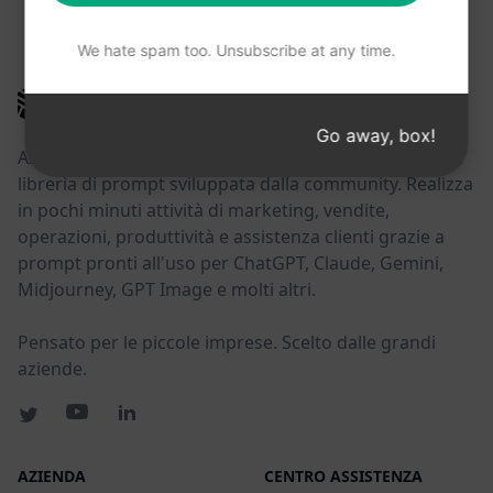
POTRESTE TROVARE UTILI QUESTI LINK
We hate spam too. Unsubscribe at any time.
AIPRM
Go away, box!
AIPRM è uno strumento di gestione dei prompt e una
libreria di prompt sviluppata dalla community. Realizza
in pochi minuti attività di marketing, vendite,
operazioni, produttività e assistenza clienti grazie a
prompt pronti all'uso per ChatGPT, Claude, Gemini,
Midjourney, GPT Image e molti altri.
Pensato per le piccole imprese. Scelto dalle grandi
aziende.
AZIENDA
CENTRO ASSISTENZA