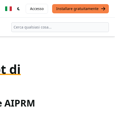
Accesso
Installare gratuitamente
t di
te AIPRM