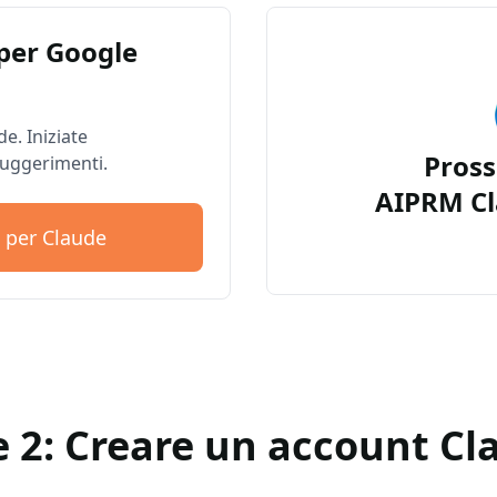
per Google
e. Iniziate
Pros
suggerimenti.
AIPRM Cl
 per Claude
e 2: Creare un account Cl