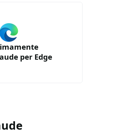
simamente
aude per Edge
aude