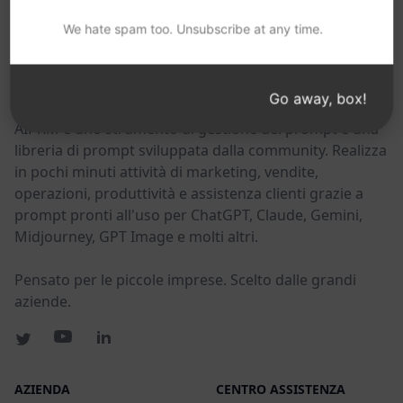
POTRESTE TROVARE UTILI QUESTI LINK
We hate spam too. Unsubscribe at any time.
AIPRM
Go away, box!
AIPRM è uno strumento di gestione dei prompt e una
libreria di prompt sviluppata dalla community. Realizza
in pochi minuti attività di marketing, vendite,
operazioni, produttività e assistenza clienti grazie a
prompt pronti all'uso per ChatGPT, Claude, Gemini,
Midjourney, GPT Image e molti altri.
Pensato per le piccole imprese. Scelto dalle grandi
aziende.
AZIENDA
CENTRO ASSISTENZA