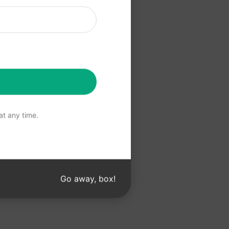
t Claude
Claude
t any time.
Go away, box!