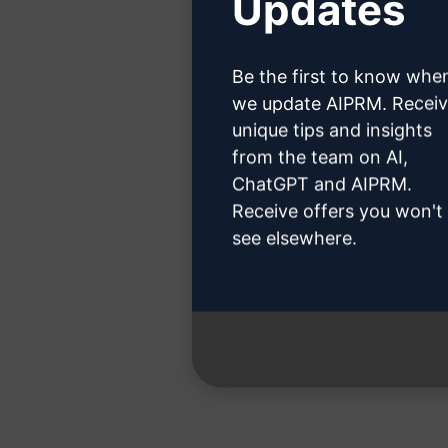
Updates
Fare cl
Be the first to know whe
we update AIPRM. Recei
unique tips and insights
from the team on AI,
Fase 
ChatGPT and AIPRM.
Receive offers you won't
see elsewhere.