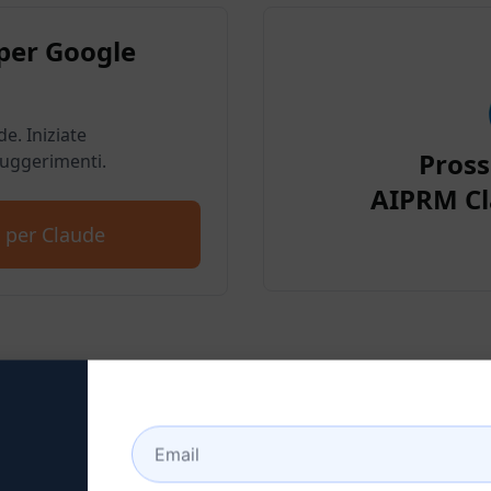
per Google
e. Iniziate
Pros
suggerimenti.
AIPRM Cl
 per Claude
e 2: Creare un account Cl