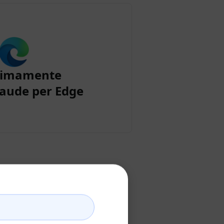
simamente
aude per Edge
aude