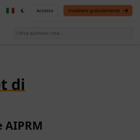
Accesso
Installare gratuitamente
t di
te AIPRM