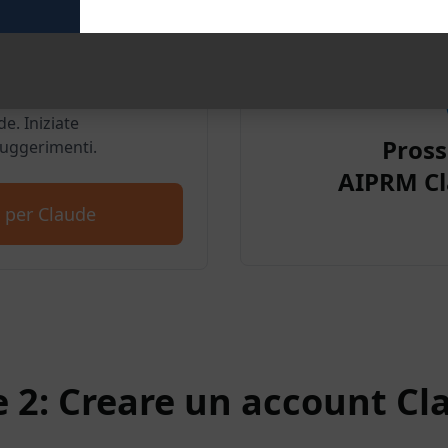
per Google
e. Iniziate
Pros
suggerimenti.
AIPRM Cl
 per Claude
e 2: Creare un account Cl