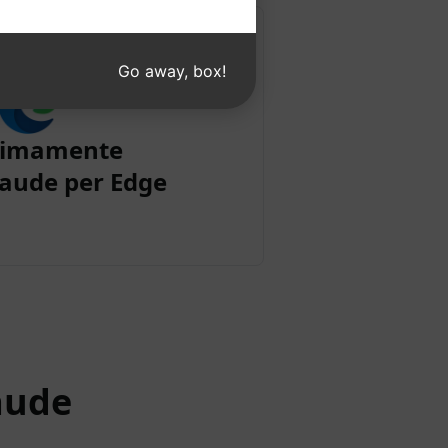
Go away, box!
simamente
aude per Edge
aude