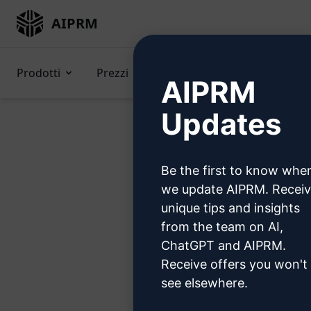
AIPRM
Prodotti
Prezzi
Suggerimenti
GPTs 
AIPRM
Updates
Be the first to know whe
Pro
we update AIPRM. Recei
unique tips and insights
from the team on AI,
ChatGPT and AIPRM.
Receive offers you won't
Passo 1
see elsewhere.