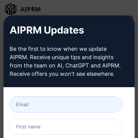
AIPRM
Installare
Accesso
AIPRM Updates
gratuitamente
Be the first to know when we update
AIPRM. Receive unique tips and insights
from the team on AI, ChatGPT and AIPRM.
Open
Receive offers you won't see elsewhere.
Provate questo
Prompt di
Claude
adesso