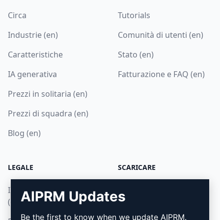
Circa
Tutorials
Industrie (en)
Comunità di utenti (en)
Caratteristiche
Stato (en)
IA generativa
Fatturazione e FAQ (en)
Prezzi in solitaria (en)
Prezzi di squadra (en)
Blog (en)
LEGALE
SCARICARE
Informativa sulla privacy
Come installare
AIPRM Updates
(en)
Google Chrome (en)
Be the first to know when we update AIPRM.