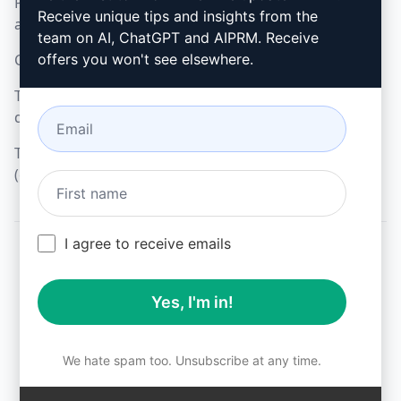
Politica di utilizzo
Microsoft Edge (en)
Receive unique tips and insights from the
accettabile (en)
team on AI, ChatGPT and AIPRM. Receive
Condizioni di utilizzo (en)
offers you won't see elsewhere.
Termini dell'estensione
del browser (en)
Termini di fatturazione
(en)
I agree to receive emails
© 2026
All logos, trademarks, and registered trademarks are the
Yes, I'm in!
property of their respective owners.
AIPRM and other related brand names are registered
trademarks and are protected by international trademark
laws.
We hate spam too. Unsubscribe at any time.
Registered trademarks include USPTO 97778465, 97866052
and EU CTM EU18823472, EU18830896.