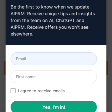
creare un account Claude
Be the first to know when we update
AIPRM. Receive unique tips and insights
from the team on AI, ChatGPT and
AIPRM. Receive offers you won't see
elsewhere.
Fase 3: Utilizzare il prompt in
Claude
Provate ora il prompt su Claude
I agree to receive emails
Yes, I'm in!