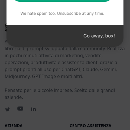
POTRESTE TROVARE UTILI QUESTI LINK
We hate spam too. Unsubscribe at any time.
AIPRM
Go away, box!
AIPRM è uno strumento di gestione dei prompt e una
libreria di prompt sviluppata dalla community. Realizza
in pochi minuti attività di marketing, vendite,
operazioni, produttività e assistenza clienti grazie a
prompt pronti all'uso per ChatGPT, Claude, Gemini,
Midjourney, GPT Image e molti altri.
Pensato per le piccole imprese. Scelto dalle grandi
aziende.
AZIENDA
CENTRO ASSISTENZA