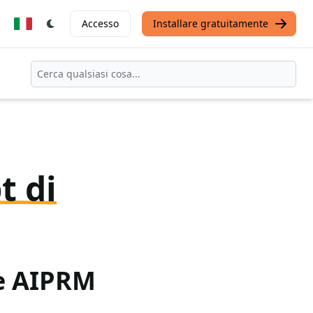
Accesso
Installare gratuitamente
t di
te AIPRM