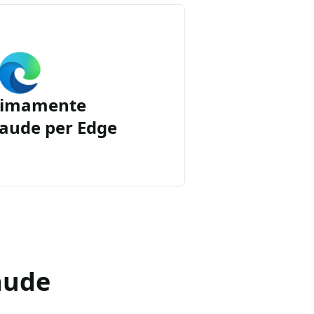
simamente
aude per Edge
aude