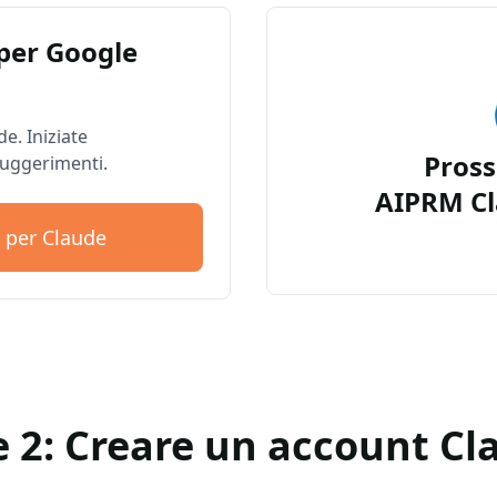
per Google
e. Iniziate
Pros
suggerimenti.
AIPRM Cl
 per Claude
e 2: Creare un account Cl