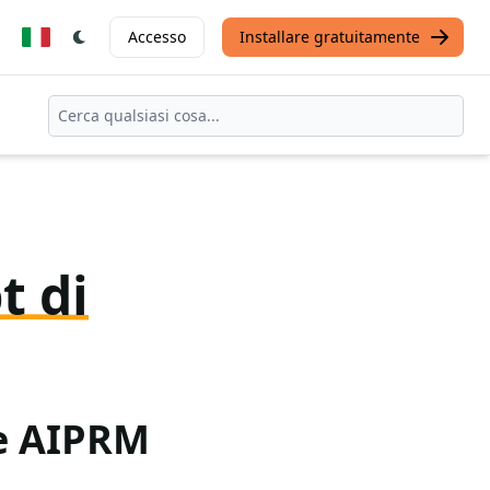
Accesso
Installare gratuitamente
t di
te AIPRM