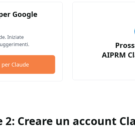
per Google
e. Iniziate
Pros
suggerimenti.
AIPRM Cl
 per Claude
e 2: Creare un account Cl