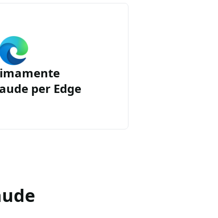
simamente
aude per Edge
aude