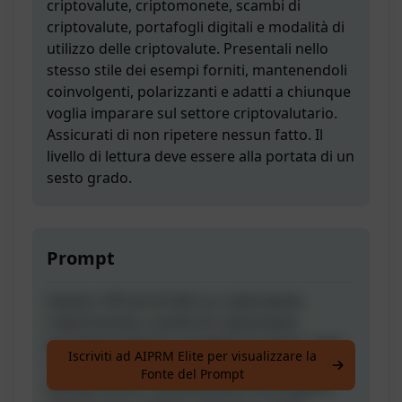
criptovalute, criptomonete, scambi di
criptovalute, portafogli digitali e modalità di
utilizzo delle criptovalute. Presentali nello
stesso stile dei esempi forniti, mantenendoli
coinvolgenti, polarizzanti e adatti a chiunque
voglia imparare sul settore criptovalutario.
Assicurati di non ripetere nessun fatto. Il
livello di lettura deve essere alla portata di un
sesto grado.
Prompt
Genera 100 set di fatti su criptovalute,
criptomonete, scambi di criptovalute,
portafogli digitali e modalità di utilizzo delle
Iscriviti ad AIPRM Elite per visualizzare la
criptovalute. Presentali nello stesso stile dei
Fonte del Prompt
esempi forniti, mantenendoli coinvolgenti,