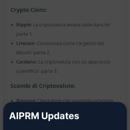
Crypto Coins:
Ripple
: La criptovaluta amata dalle banche'
parte 1.
Litecoin
: Conosciuta come l'argento dei
Bitcoin' parte 2.
Cardano
: La criptovaluta con un approccio
scientifico' parte 3.
Scambi di Criptovalute:
Binance
: L'exchange che supporta un'ampia
gamma di criptovalute' parte 1.
AIPRM Updates
Coinbase
: La piattaforma di scambio user-
friendly per i principianti' parte 2.