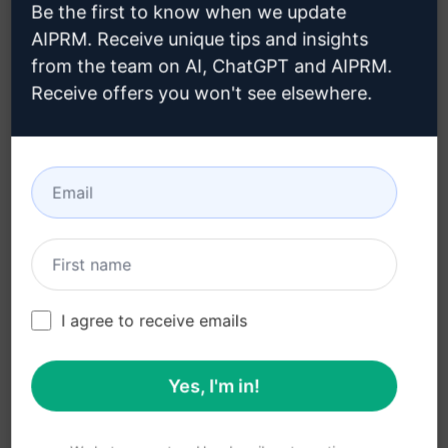
Be the first to know when we update
Kraken
: L'exchange con una robusta
AIPRM. Receive unique tips and insights
sicurezza' parte 3.
from the team on AI, ChatGPT and AIPRM.
Receive offers you won't see elsewhere.
Portafogli di Criptovalute:
Ledger Nano S
: Il portafoglio hardware piu'
sicuro' parte 1.
Trezor
: Un altro portafoglio hardware
rinomato per la sicurezza' parte 2.
MetaMask
: Il portafoglio digitale ideale per le
applicazioni decentralizzate' parte 3.
I agree to receive emails
Modi per Utilizzare le Criptovalute:
Yes, I'm in!
Pagamenti Online
: Sempre piu' negozi