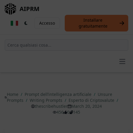
AIPRM
Installare
Accesso
gratuitamente
Open
Home
/
Prompt dell’intelligenza artificiale
/
Unsure
Prompts
/
Writing Prompts
/
Esperto di Criptovalute
/
thescribehustler
March 20, 2024
456
0
145