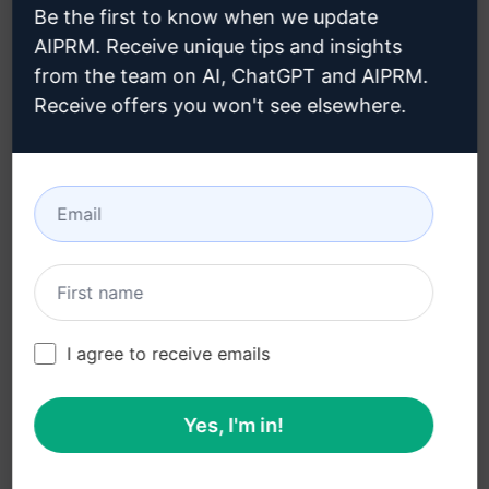
Be the first to know when we update
Informativa sulla privacy
Come installare
AIPRM. Receive unique tips and insights
(en)
from the team on AI, ChatGPT and AIPRM.
Google Chrome (en)
Politica di utilizzo
Receive offers you won't see elsewhere.
Microsoft Edge (en)
accettabile (en)
Condizioni di utilizzo (en)
Termini dell'estensione
del browser (en)
Termini di fatturazione
(en)
I agree to receive emails
Yes, I'm in!
© 2026
All logos, trademarks, and registered trademarks are the
property of their respective owners.