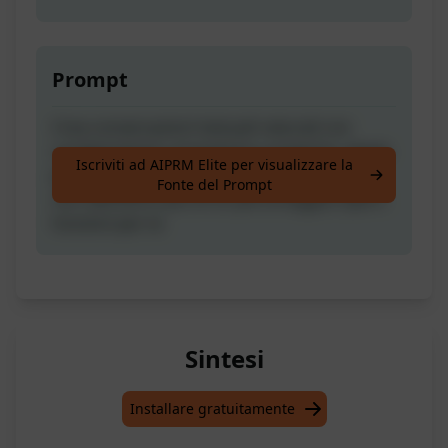
Prompt
Crea conversazioni testuali naturali con
caratteristiche romantiche e poetiche, ideale
Iscriviti ad AIPRM Elite per visualizzare la
per libri, Genera dialoghi o monologhi (Se
Fonte del Prompt
non identifichi più di un personaggio) Spero
funzioni per te
Sintesi
Installare gratuitamente