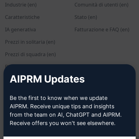
Industrie (en)
Comunità di utenti (en)
Caratteristiche
Stato (en)
IA generativa
Fatturazione e FAQ (en)
Prezzi in solitaria (en)
Prezzi di squadra (en)
Blog (en)
AIPRM Updates
LEGALE
SCARICARE
Be the first to know when we update
Informativa sulla privacy
Come installare
AIPRM. Receive unique tips and insights
(en)
from the team on AI, ChatGPT and AIPRM.
Google Chrome (en)
Politica di utilizzo
Receive offers you won't see elsewhere.
Microsoft Edge (en)
accettabile (en)