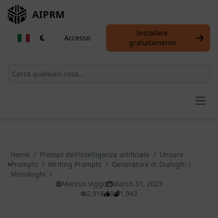
AIPRM
Installare
Accesso
gratuitamente
Open
Home
/
Prompt dell’intelligenza artificiale
/
Unsure
Prompts
/
Writing Prompts
/
Generatore di Dialoghi /
Monologhi
/
Marcus Viggo
March 31, 2023
2,918
0
1,943