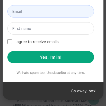
Condizioni di utilizzo (en)
Termini dell'estensione
del browser (en)
Termini di fatturazione
(en)
I agree to receive emails
Yes, I'm in!
© 2026
All logos, trademarks, and registered trademarks are the
property of their respective owners.
AIPRM and other related brand names are registered
We hate spam too. Unsubscribe at any time.
trademarks and are protected by international trademark
laws.
Registered trademarks include USPTO 97778465, 97866052
Go away, box!
and EU CTM EU18823472, EU18830896.
Unauthorized trademark use is prohibited, and may be a
↑
violation of federal and state trademark laws.
AIPRM® is a registered trademark of AIPRM, Corp.