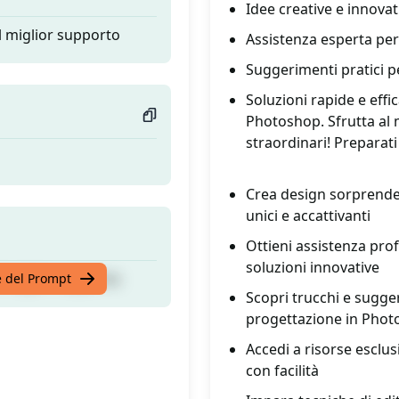
Idee creative e innova
il miglior supporto
Assistenza esperta per 
Suggerimenti pratici pe
Soluzioni rapide e effi
Photoshop. Sfrutta al 
straordinari! Preparati 
Crea design sorprende
unici e accattivanti
Ottieni assistenza pro
soluzioni innovative
il miglior supporto
te del Prompt
Scopri trucchi e sugger
progettazione in Pho
Accedi a risorse esclus
con facilità