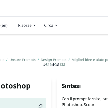
(en)
Risorse
Circa
iale
/
Unsure Prompts
/
Design Prompts
/
Migliori idee e aiuto
316
0
138
Photoshop
Sintesi
Con il prompt fornito, ott
Photoshop. Scopri: