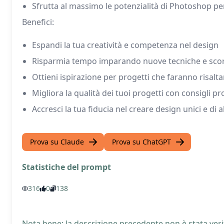
Sfrutta al massimo le potenzialità di Photoshop per
Benefici:
Espandi la tua creatività e competenza nel design
Risparmia tempo imparando nuove tecniche e scor
Ottieni ispirazione per progetti che faranno risaltar
Migliora la qualità dei tuoi progetti con consigli pro
Accresci la tua fiducia nel creare design unici e di a
Prova su Claude
Prova su ChatGPT
Statistiche del prompt
316
0
138
Nota bene: la descrizione precedente non è stata verif