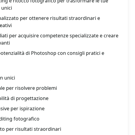
ting e ritocco fotografico per trasformare le tue
 unici
lizzato per ottenere risultati straordinari e
eativi
liati per acquisire competenze specializzate e creare
vanti
otenzialità di Photoshop con consigli pratici e
n unici
le per risolvere problemi
ilità di progettazione
sive per ispirazione
diting fotografico
o per risultati straordinari