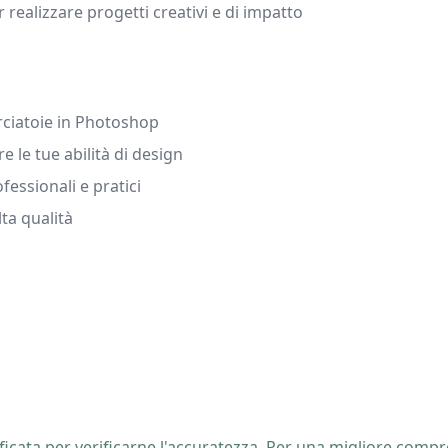
 realizzare progetti creativi e di impatto
ciatoie in Photoshop
e le tue abilità di design
fessionali e pratici
lta qualità
icata per verificarne l'accuratezza. Per una migliore compre