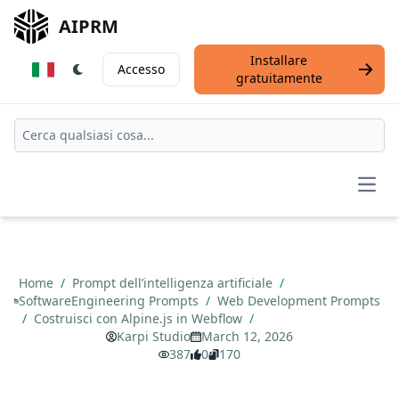
AIPRM
Installare
Accesso
gratuitamente
Open
Home
/
Prompt dell’intelligenza artificiale
/
SoftwareEngineering Prompts
/
Web Development Prompts
/
Costruisci con Alpine.js in Webflow
/
Karpi Studio
March 12, 2026
387
0
170