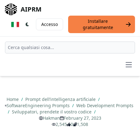
AIPRM
Installare
Accesso
gratuitamente
Open
Home
/
Prompt dell’intelligenza artificiale
/
SoftwareEngineering Prompts
/
Web Development Prompts
/
Sviluppatori, prendete il vostro codice
/
Hakman
February 27, 2023
2,545
0
1,508