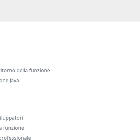
ritorno della funzione
one Java
viluppatori
la funzione
professionale