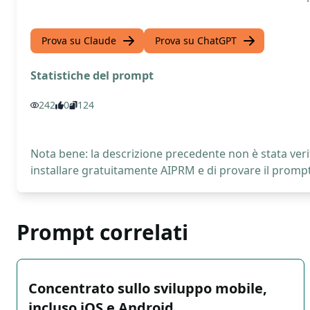
Prova su Claude
Prova su ChatGPT
Statistiche del prompt
242
0
124
Nota bene: la descrizione precedente non è stata verif
installare gratuitamente AIPRM e di provare il prompt
Prompt correlati
Concentrato sullo sviluppo mobile,
incluso iOS e Android