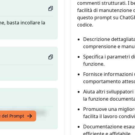
commenti strutturati. I b
facilità di manutenzione 
questo prompt su ChatGPT
e, basta incollare la
codice.
Descrizione dettagliat
comprensione e manut
Specifica i parametri di
funzione.
Fornisce informazioni u
comportamento attes
Aiuta altri sviluppato
la funzione documenta
Promuove una migliore
e, basta incollare la
te del Prompt
facilita il lavoro condiv
Documentazione esausti
efficiente e affidabile.