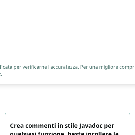
icata per verificarne l'accuratezza. Per una migliore compre
.
Crea commenti in stile Javadoc per
qualsiasi funzione, basta incollare la