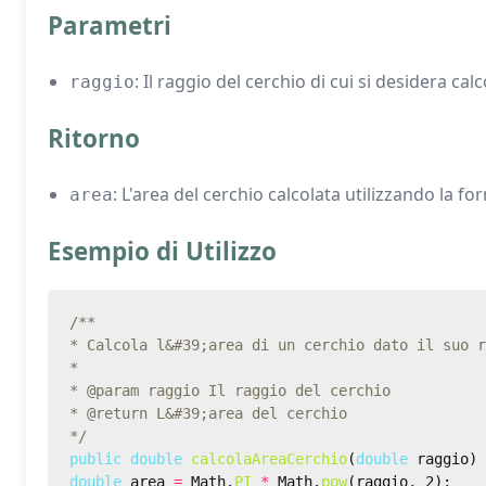
Parametri
: Il raggio del cerchio di cui si desidera calc
raggio
Ritorno
: L'area del cerchio calcolata utilizzando la 
area
Esempio di Utilizzo
*/
public
double
calcolaAreaCerchio
(
double
double
 area 
=
 Math.
PI
*
 Math.
pow