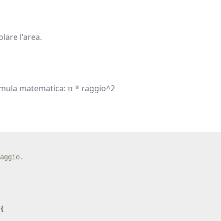
olare l'area.
formula matematica: π * raggio^2