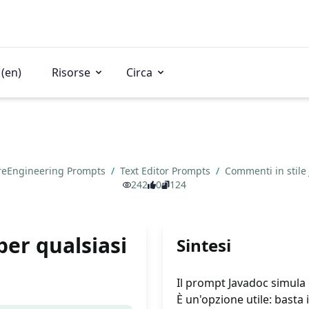
(en)
Risorse
Circa
reEngineering Prompts
/
Text Editor Prompts
/
Commenti in stile
242
0
124
per qualsiasi
Sintesi
Il prompt Javadoc simula 
È un'opzione utile: basta 