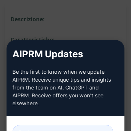
Descrizione:
Caratteristiche:
AIPRM Updates
Articoli scritti interamente da esseri umani
Ottimizzati per SEO
Be the first to know when we update
Senza plagio al 100%
AIPRM. Receive unique tips and insights
Lunghe forme con domande frequenti (FAQs)
from the team on AI, ChatGPT and
AIPRM. Receive offers you won't see
Vantaggi:
elsewhere.
Contenuto autentico e ben strutturato
Massimizza la visibilità online