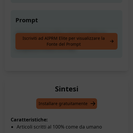
Prompt
Ottimizzati per il SEO | Scritti al 100% da
Iscriviti ad AIPRM Elite per visualizzare la
Persone | 100% Senza Plagio | Articoli di
Fonte del Prompt
Lunghezza Estesa con FAQ
Sintesi
Installare gratuitamente
Caratteristiche:
Articoli scritti al 100% come da umano