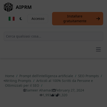
AIPRM
Installare
Accesso
gratuitamente
Open
Home
/
Prompt dell’intelligenza artificiale
/
SEO Prompts
/
Writing Prompts
/
Articoli al 100% Scritti da Persone e
Ottimizzati per il SEO
/
Sameer Ahamad
February 27, 2024
1,993
0
1,320