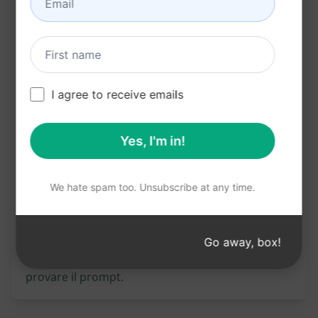
Assicura originalità e unicità
Risponde alle domande dei lettori in modo
esaustivo
Prova su Claude
Prova su ChatGPT
I agree to receive emails
Statistiche del prompt
Yes, I'm in!
1,993
0
1,320
We hate spam too. Unsubscribe at any time.
Nota bene: la descrizione precedente non è stata
verificata per verificarne l'accuratezza. Per una
Go away, box!
migliore comprensione di ciò che verrà generato,
si consiglia di installare gratuitamente AIPRM e di
provare il prompt.