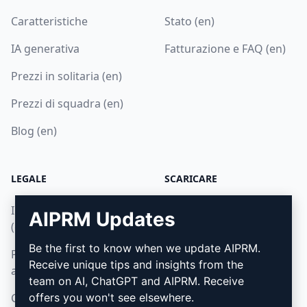
Caratteristiche
Stato (en)
IA generativa
Fatturazione e FAQ (en)
Prezzi in solitaria (en)
Prezzi di squadra (en)
Blog (en)
LEGALE
SCARICARE
Informativa sulla privacy
Come installare
AIPRM Updates
(en)
Google Chrome (en)
Be the first to know when we update AIPRM.
Politica di utilizzo
Microsoft Edge (en)
Receive unique tips and insights from the
accettabile (en)
team on AI, ChatGPT and AIPRM. Receive
Condizioni di utilizzo (en)
offers you won't see elsewhere.