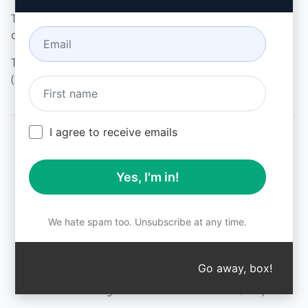
Termini dell'estensione
del browser (en)
Termini di fatturazione
(en)
I agree to receive emails
© 2026
All logos, trademarks, and registered trademarks are the
Yes, I'm in!
property of their respective owners.
AIPRM and other related brand names are registered
trademarks and are protected by international trademark
laws.
We hate spam too. Unsubscribe at any time.
Registered trademarks include USPTO 97778465, 97866052
and EU CTM EU18823472, EU18830896.
Unauthorized trademark use is prohibited, and may be a
Go away, box!
↑
violation of federal and state trademark laws.
AIPRM® is a registered trademark of AIPRM, Corp.