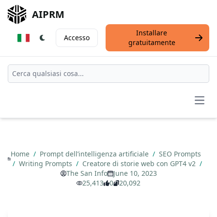
AIPRM
Installare
Accesso
gratuitamente
Open
Home
/
Prompt dell’intelligenza artificiale
/
SEO Prompts
/
Writing Prompts
/
Creatore di storie web con GPT4 v2
/
The San Info
June 10, 2023
25,413
0
20,092