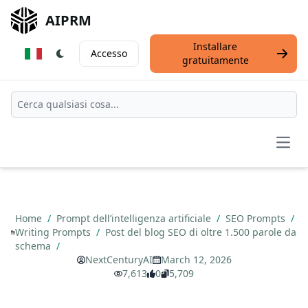
AIPRM
Installare
Accesso
gratuitamente
Open
Home
/
Prompt dell’intelligenza artificiale
/
SEO Prompts
/
Writing Prompts
/
Post del blog SEO di oltre 1.500 parole da
schema
/
NextCenturyAI
March 12, 2026
7,613
0
5,709