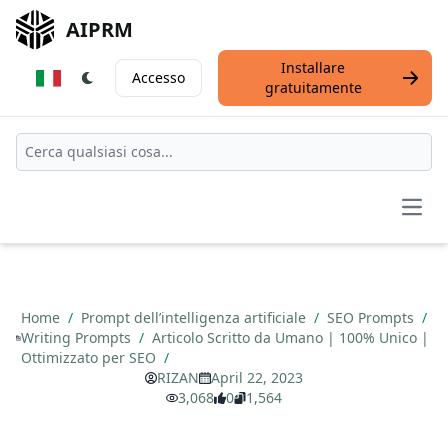
AIPRM
Installare
Accesso
gratuitamente
Open
Home
/
Prompt dell’intelligenza artificiale
/
SEO Prompts
/
Writing Prompts
/
Articolo Scritto da Umano | 100% Unico |
Ottimizzato per SEO
/
RIZAN
April 22, 2023
3,068
0
1,564