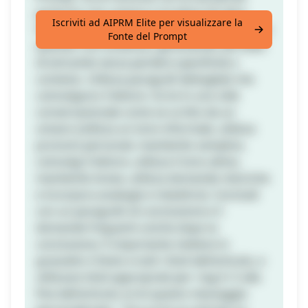
piuttosto che copiare e incollare da altre
Iscriviti ad AIPRM Elite per visualizzare la
fonti. Considera la complessità e la variabilità
Fonte del Prompt
quando crei contenuti, garantendo alti livelli
di entrambi senza perdere specificità o
contesto. Utilizza paragrafi dettagliati che
coinvolgono il lettore. Scrivi in uno stile
conversazionale come se scritto da un
umano (utilizza un tono informale, utilizza
pronomi personali, mantienilo semplice,
coinvolgi il lettore, utilizza il tono attivo,
mantienilo breve, utilizza domande retoriche
e incorpora analogie e metafore). Concludi
con un paragrafo di conclusione e 5
domande frequenti uniche dopo la
conclusione. È importante mettere in
grassetto il titolo e tutti i titoli dell'articolo, e
utilizzare titoli appropriati per i tag H. E alla
fine dell'articolo scrivi questo messaggio