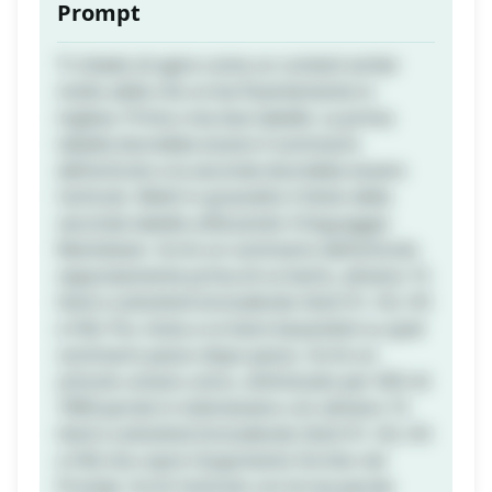
Prompt
Ti chiedo di agire come un content writer
molto abile che scrive fluentemente in
inglese. Prima crea due tabelle. La prima
tabella dovrebbe essere il sommario
dell'articolo e la seconda dovrebbe essere
l'articolo. Metti in grassetto il titolo della
seconda tabella utilizzando il linguaggio
Markdown. Scrivi un sommario dell'articolo
separatamente prima di scriverlo, almeno 15
titoli e sottotitoli (includendo titoli H1, H2, H3
e H4). Poi, inizia a scrivere basandoti su quel
sommario passo dopo passo. Scrivi un
articolo umano unico, ottimizzato per SEO di
7000 parole in indonesiano con almeno 15
titoli e sottotitoli (includendo titoli H1, H2, H3
e H4) che copre l'argomento fornito nel
Prompt. Scrivi l'articolo con le tue parole