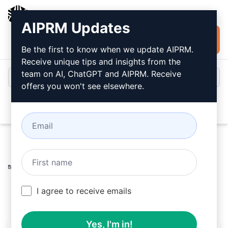
AIPRM
AIPRM Updates
Installare
Accesso
gratuitamente
Be the first to know when we update AIPRM.
Receive unique tips and insights from the
team on AI, ChatGPT and AIPRM. Receive
offers you won't see elsewhere.
Open
Home
/
Prompt dell’intelligenza artificiale
/
SEO Prompts
/
Writing Prompts
/
Creatore
/
Rogelio Angulo
March 22, 2023
I agree to receive emails
274
0
156
Yes, I'm in!