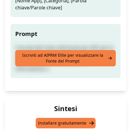
[Nome App], [Categoria], [Parola
chiave/Parole chiave]
Prompt
Crea dei dati meta ottimizzati per ASO per la
tua app o gioco sull'App Store Apple. Per
Iscriviti ad AIPRM Elite per visualizzare la
Fonte del Prompt
favore, Vota se trovi utile questa
informazione :)
Sintesi
Installare gratuitamente