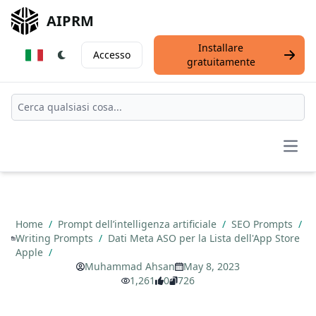
AIPRM
Installare
Accesso
gratuitamente
Open
Home
/
Prompt dell’intelligenza artificiale
/
SEO Prompts
/
Writing Prompts
/
Dati Meta ASO per la Lista dell'App Store
Apple
/
Muhammad Ahsan
May 8, 2023
1,261
0
726