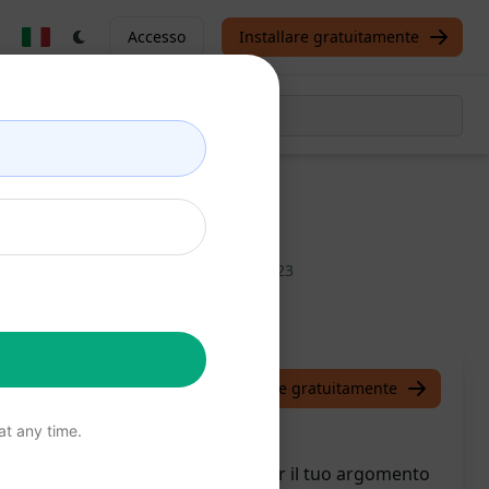
Accesso
Installare gratuitamente
scrizione
/
Margeb
February 19, 2023
Installare gratuitamente
t any time.
 e descrizioni meta accattivanti per il tuo argomento