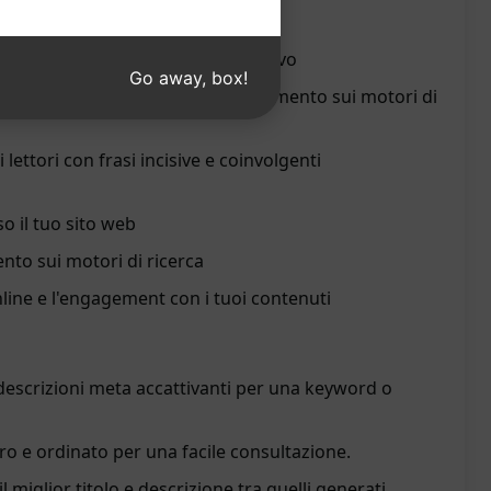
assimizzare l'impatto e la visibilità
o in modo coinvolgente e informativo
Go away, box!
 mirate per aumentare il posizionamento sui motori di
 lettori con frasi incisive e coinvolgenti
so il tuo sito web
nto sui motori di ricerca
nline e l'engagement con i tuoi contenuti
 descrizioni meta accattivanti per una keyword o
ro e ordinato per una facile consultazione.
il miglior titolo e descrizione tra quelli generati.