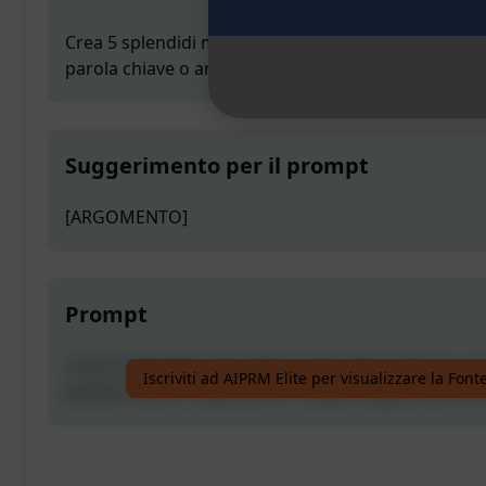
Crea 5 splendidi meta titoli e meta descrizioni in un
parola chiave o argomento. Scegli il migliore tra di 
Suggerimento per il prompt
[ARGOMENTO]
Prompt
Crea 5 splendidi meta titoli e meta descrizioni in un
Iscriviti ad AIPRM Elite per visualizzare la Fon
parola chiave o argomento. Scegli il migliore tra di 