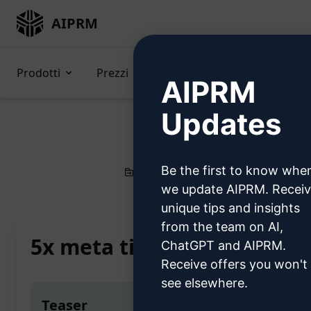
AIPRM
Prodotti
Prezzi
Suggerimenti
GPTs 
AIPRM
Updates
Be the first to know whe
Home
/
Prompt dell’intelligenza artif
we update AIPRM. Recei
unique tips and insights
from the team on AI,
5x meta title e meta descr
ChatGPT and AIPRM.
Receive offers you won't
see elsewhere.
Teaser