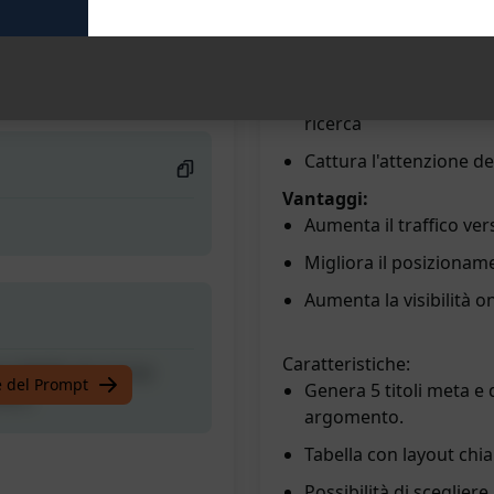
Scegli il migliore per m
a tabella per la tua
Sintetizza il contenut
loro.
Utilizza parole chiave
ricerca
Cattura l'attenzione dei
Vantaggi:
Aumenta il traffico ver
Migliora il posizioname
Aumenta la visibilità o
Caratteristiche:
a tabella per la tua
te del Prompt
Genera 5 titoli meta e
loro.
argomento.
Tabella con layout chia
Possibilità di scegliere 