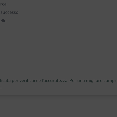
erca
i successo
ello
icata per verificarne l'accuratezza. Per una migliore compre
.