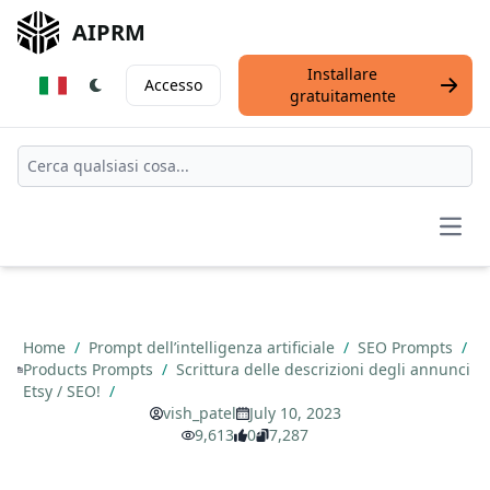
AIPRM
Installare
Accesso
gratuitamente
Open
Home
/
Prompt dell’intelligenza artificiale
/
SEO Prompts
/
Products Prompts
/
Scrittura delle descrizioni degli annunci
Etsy / SEO!
/
vish_patel
July 10, 2023
9,613
0
7,287