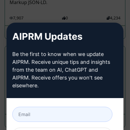
Markup JSON-LD.
7,907
0
4,234
Jens Polomski
February 23, 2023
AIPRM Updates
Esperto di Blog
Be the first to know when we update
AIPRM. Receive unique tips and insights
Marketing Prompts
from the team on AI, ChatGPT and
Cerchi blog/articoli straordinari scritti per te? Con
AIPRM. Receive offers you won't see
un linguaggio SEO-friendly, privo di plagio e scritti
elsewhere.
in modo semplice e facile da capire?
5,665
0
3,658
Vivekanand Karpe
March 12, 2026