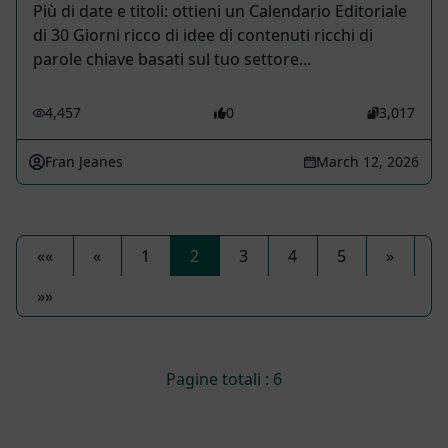
Più di date e titoli: ottieni un Calendario Editoriale
di 30 Giorni ricco di idee di contenuti ricchi di
parole chiave basati sul tuo settore...
4,457
0
3,017
Fran Jeanes
March 12, 2026
««
«
1
2
3
4
5
»
»»
Pagine totali : 6