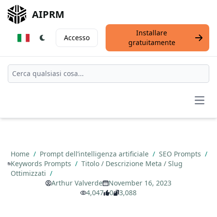
AIPRM
Installare
Accesso
gratuitamente
Open
Home
/
Prompt dell’intelligenza artificiale
/
SEO Prompts
/
Keywords Prompts
/
Titolo / Descrizione Meta / Slug
Ottimizzati
/
Arthur Valverde
November 16, 2023
4,047
0
3,088