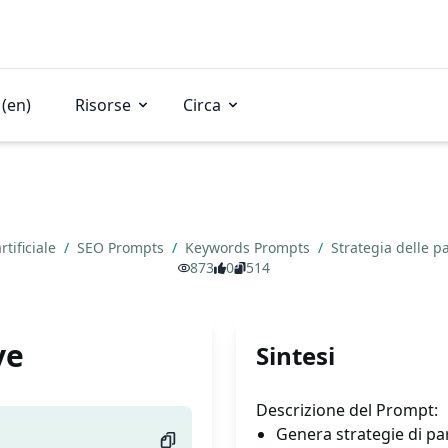
(en)
Risorse
Circa
rtificiale
/
SEO Prompts
/
Keywords Prompts
/
Strategia delle p
873
0
514
ve
Sintesi
Descrizione del Prompt:
Genera strategie di paro