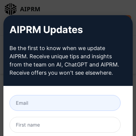
AIPRM
Installare
Accesso
AIPRM Updates
gratuitamente
Be the first to know when we update
AIPRM. Receive unique tips and insights
from the team on AI, ChatGPT and AIPRM.
Open
Receive offers you won't see elsewhere.
Home
/
Prompt dell’intelligenza artificiale
/
SEO Prompts
/
Keywords Prompts
/
Strategia di Backlink con Parola Chiave
/
didinchy
February 19, 2023
5,282
0
3,759