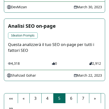
DevMizan
March 30, 2023
Analisi SEO on-page
Ideation Prompts
Questa analizzerà il tuo SEO on-page per tutti i
fattori SEO
4,318
0
2,912
Shahzad Gohar
March 22, 2023
««
«
3
4
5
6
7
»
»»