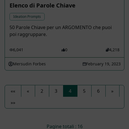
Elenco di Parole Chiave
Ideation Prompts
50 Parole Chiave per un ARGOMENTO che puoi
poi raggruppare.
6,041
0
4,218
Mersudin Forbes
February 19, 2023
««
«
2
3
4
5
6
»
»»
Pagine totali : 16