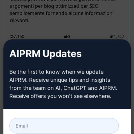
argomenti per blog ottimizzati per SEO
semplicemente fornendo alcune informazioni
rilevanti.
7,160
0
4,767
AIPRM Updates
Andrew Sitz
July 14, 2025
Be the first to know when we update
Potenziamento SEO video per
AIPRM. Receive unique tips and insights
classificare video YT
from the team on AI, ChatGPT and AIPRM.
Ideation Prompts
Receive offers you won't see elsewhere.
(SEO) è un servizio progettato per aumentare la
visibilità e la portata dei tuoi video su YouTube
attraverso tecniche di ottimizzazione dei motori di
ricerca...