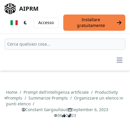
AIPRM
Installare
Accesso
gratuitamente
Open
Home
/
Prompt dell’intelligenza artificiale
/
Productivity
Prompts
/
Summarize Prompts
/
Organizzare un elenco in
punti elenco
/
Constant Gargoullaud
September 6, 2023
36
0
23