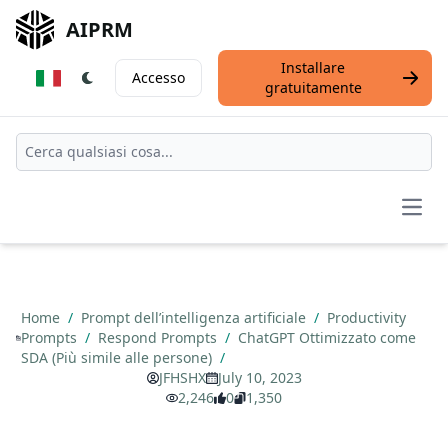
AIPRM
Installare
Accesso
gratuitamente
Open
Home
/
Prompt dell’intelligenza artificiale
/
Productivity
Prompts
/
Respond Prompts
/
ChatGPT Ottimizzato come
SDA (Più simile alle persone)
/
JFHSHX
July 10, 2023
2,246
0
1,350