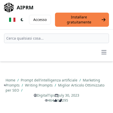
AIPRM
Installare
Accesso
gratuitamente
Open
Home
/
Prompt dell’intelligenza artificiale
/
Marketing
Prompts
/
Writing Prompts
/
Miglior Articolo Ottimizzato
per SEO
/
DigitalTips
July 30, 2023
464
0
295