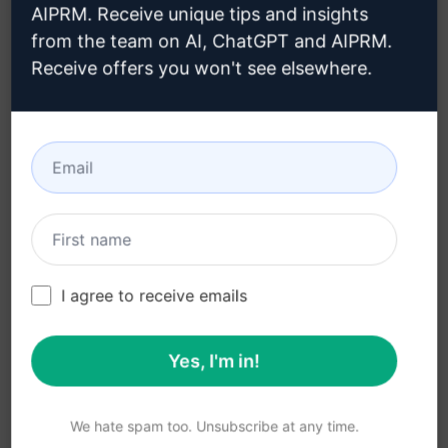
AIPRM. Receive unique tips and insights
Adatta i contenuti in base all'industria del
from the team on AI, ChatGPT and AIPRM.
cliente
Receive offers you won't see elsewhere.
Crea contenuti specifici per i prodotti o servizi
Vantaggi:
Risparmio di tempo nella pianificazione dei
contenuti
Contenuti personalizzati per massimizzare
l'impatto
I agree to receive emails
Maggiore coinvolgimento del pubblico grazie
alla varietà di contenuti
Yes, I'm in!
Migliora la presenza online del marchio
Aiuta a promuovere in modo efficace i prodotti
We hate spam too. Unsubscribe at any time.
o servizi del cliente