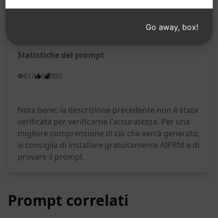
Go away, box!
Prova su Claude
Prova su ChatGPT
Statistiche del prompt
617
0
350
Nota bene: la descrizione precedente non è stata
verificata per verificarne l'accuratezza. Per una
migliore comprensione di ciò che verrà generato,
si consiglia di installare gratuitamente AIPRM e di
provare il prompt.
Prompt correlati