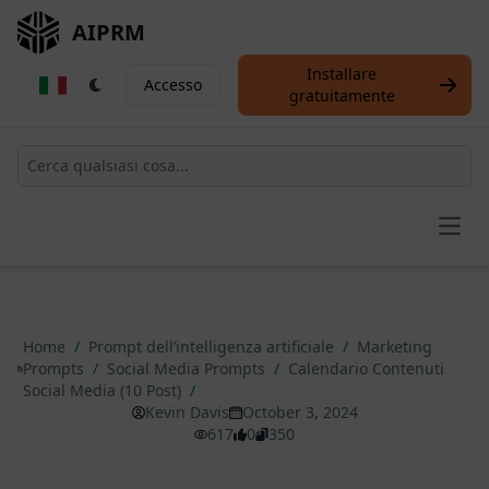
AIPRM
Installare
Accesso
gratuitamente
Open
Home
/
Prompt dell’intelligenza artificiale
/
Marketing
Prompts
/
Social Media Prompts
/
Calendario Contenuti
Social Media (10 Post)
/
Kevin Davis
October 3, 2024
617
0
350