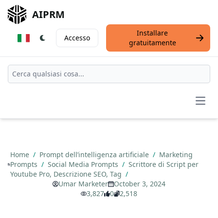
AIPRM
Installare
Accesso
gratuitamente
Open
Home
/
Prompt dell’intelligenza artificiale
/
Marketing
Prompts
/
Social Media Prompts
/
Scrittore di Script per
Youtube Pro, Descrizione SEO, Tag
/
Umar Marketer
October 3, 2024
3,827
0
2,518