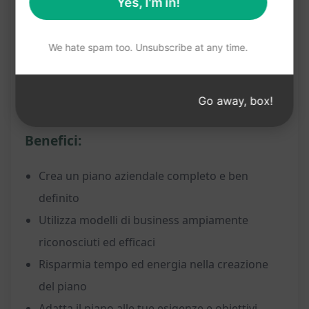
Yes, I'm in!
per la tua attività
Risparmia tempo nel processo di creazione del
We hate spam too. Unsubscribe at any time.
piano aziendale
Adatta il piano alle esigenze specifiche della
Go away, box!
tua attività
Benefici:
Crea un piano aziendale completo e ben
definito
Utilizza modelli di business ampiamente
riconosciuti ed efficaci
Risparmia tempo ed energia nella creazione
del piano
Adatta il piano alle tue esigenze e obiettivi