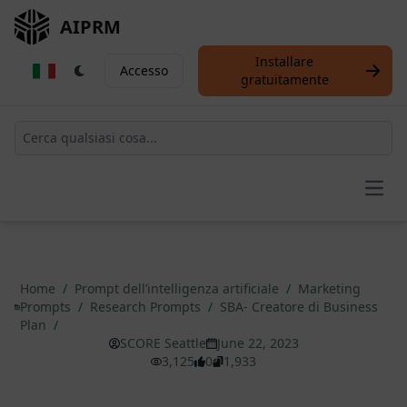
AIPRM
Installare
Accesso
gratuitamente
Open
Home
/
Prompt dell’intelligenza artificiale
/
Marketing
Prompts
/
Research Prompts
/
SBA- Creatore di Business
Plan
/
SCORE Seattle
June 22, 2023
3,125
0
1,933