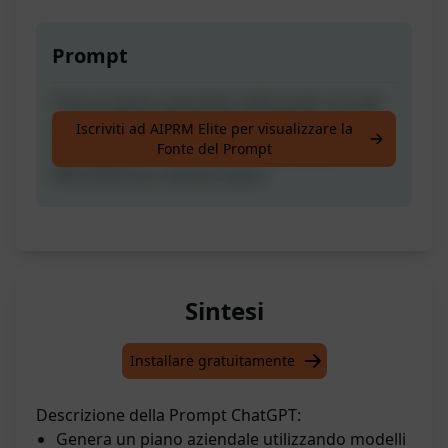
Prompt
Crea un piano aziendale utilizzando uno dei
seguenti modelli: Lean Canvas, Balanced
Iscriviti ad AIPRM Elite per visualizzare la
Fonte del Prompt
Scorecard, Porter's Five Forces, VRIO,
PEST/PESTLE o Hoshin Kanri.
Sintesi
Installare gratuitamente
Descrizione della Prompt ChatGPT:
Genera un piano aziendale utilizzando modelli