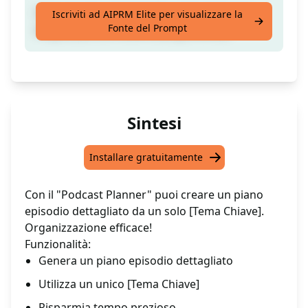
Crea un piano di episodio podcast da una
Iscriviti ad AIPRM Elite per visualizzare la
Fonte del Prompt
singola parola chiave di [Argomento]
Sintesi
Installare gratuitamente
Con il "Podcast Planner" puoi creare un piano
episodio dettagliato da un solo [Tema Chiave].
Organizzazione efficace!
Funzionalità:
Genera un piano episodio dettagliato
Utilizza un unico [Tema Chiave]
Risparmia tempo prezioso