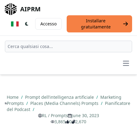
AIPRM
Installare
Accesso
gratuitamente
Open
Home
/
Prompt dell’intelligenza artificiale
/
Marketing
Prompts
/
Places (Media Channels) Prompts
/
Pianificatore
del Podcast
/
RL / Prompts
June 30, 2023
3,865
0
2,670