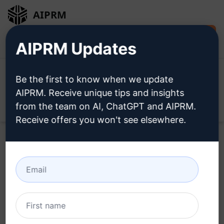
AIPRM
Installare
Accesso
AIPRM Updates
gratuitamente
Be the first to know when we update
AIPRM. Receive unique tips and insights
from the team on AI, ChatGPT and AIPRM.
Open
Receive offers you won't see elsewhere.
Home
/
Prompt dell’intelligenza artificiale
/
Marketing
Prompts
/
Partnerships Prompts
/
Vetrina del Progetto per
il Portfolio Aziendale
/
Eugeniu Costetchi
November 18, 2023
2,555
0
1,130