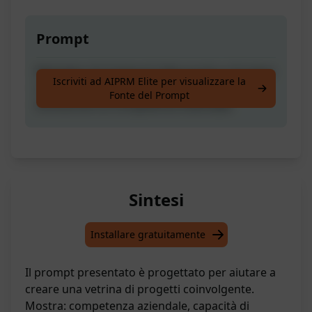
Prompt
Marketer di Contenuti Utile pronto a Scrivere
Iscriviti ad AIPRM Elite per visualizzare la
Una Vetrina del Progetto Adatta a
Fonte del Prompt
Dimostrare la Competenza Aziendale
Sintesi
Installare gratuitamente
Il prompt presentato è progettato per aiutare a
creare una vetrina di progetti coinvolgente.
Mostra: competenza aziendale, capacità di