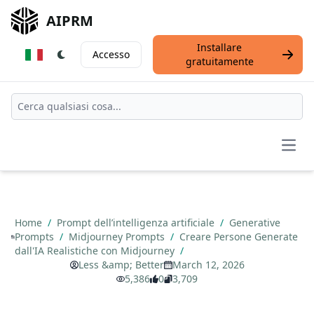
AIPRM
Installare
Accesso
gratuitamente
Open
Home
/
Prompt dell’intelligenza artificiale
/
Generative
Prompts
/
Midjourney Prompts
/
Creare Persone Generate
dall'IA Realistiche con Midjourney
/
Less &amp; Better
March 12, 2026
5,386
0
3,709