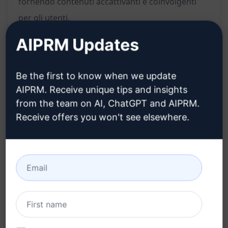
fornendo contenuti accattivanti e coinvolgenti
per gli utenti.
AIPRM Updates
Funzionalità:
Be the first to know when we update
Generazione automatica di testi brevi: crea
AIPRM. Receive unique tips and insights
prompt coinvolgenti senza sforzo;
from the team on AI, ChatGPT and AIPRM.
Contenuti coinvolgenti: assicura che i testi
Receive offers you won't see elsewhere.
siano accattivanti e interessanti per gli utenti;
Variazione nel tono: genera testi con toni
diversi per adattarsi a varie situazioni;
Flessibilità nell'utilizzo: adatto per una vasta
gamma di scopi e contesti su Midjourney.
Vantaggi: