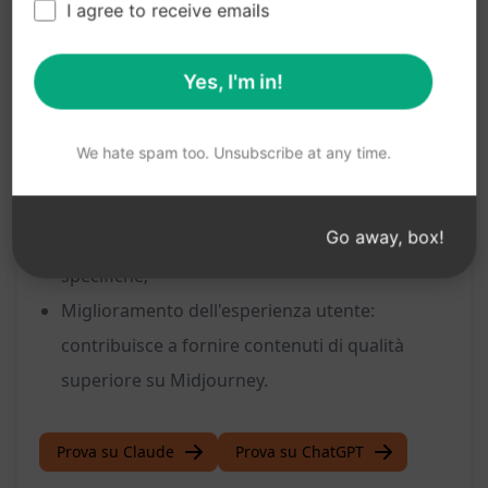
I agree to receive emails
Risparmio di tempo: elimina la necessità di
scrivere manualmente i testi brevi;
Yes, I'm in!
Coinvolgimento degli utenti: aiuta a
mantenere l'interesse degli utenti con
We hate spam too. Unsubscribe at any time.
contenuti stimolanti;
Personalizzazione dei testi: permette di
Go away, box!
adattare i prompt in base alle esigenze
specifiche;
Miglioramento dell'esperienza utente:
contribuisce a fornire contenuti di qualità
superiore su Midjourney.
Prova su Claude
Prova su ChatGPT