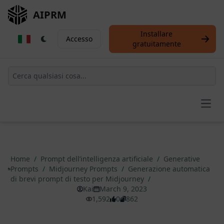
AIPRM
Installare
Accesso
gratuitamente
Open
Home
/
Prompt dell’intelligenza artificiale
/
Generative
Prompts
/
Midjourney Prompts
/
Generazione automatica
di brevi prompt di testo per Midjourney
/
Kai
March 9, 2023
1,592
0
862