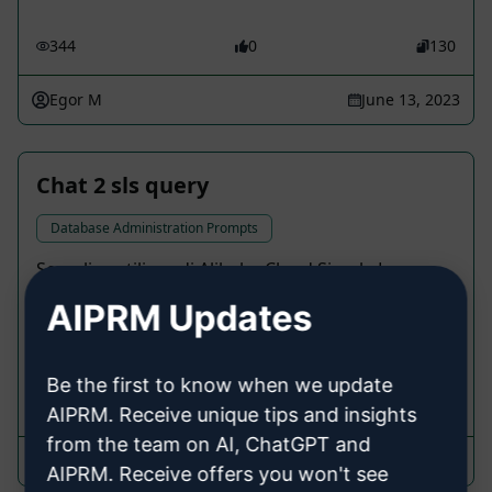
344
0
130
Egor M
June 13, 2023
Chat 2 sls query
Database Administration Prompts
Semplice utilizzo di Alibaba Cloud Simple Log
Service (SLS), convertire il tuo compito in
AIPRM Updates
linguaggio naturale in una query SLS. Non
utilizzare per scopi commerciali.
Be the first to know when we update
631
0
112
AIPRM. Receive unique tips and insights
from the team on AI, ChatGPT and
lee
March 19, 2023
AIPRM. Receive offers you won't see