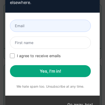
elsewhere.
Esperto in Modelli Jinja
Configuration Management Prompts
Hai bisogno di aiuto con Jinja2? Sono qui per te!
204
0
88
AIPRM
May 1, 2023
I agree to receive emails
Yes, I'm in!
Convertitore SQL DDL in formato json
Database Administration Prompts
We hate spam too. Unsubscribe at any time.
Trasforma le dichiarazioni CREATE SQL nel
formato JSON. Puoi inserire le dichiarazioni una
per volta e poi raccoglierle insieme in seguito o
Go away, box!