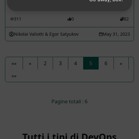
inserire tutte le...
311
0
82
Nikolai Valiotti & Egor Satyukov
May 31, 2023
««
«
2
3
4
5
6
»
»»
Pagine totali : 6
Tutti i tipi di
DevOps