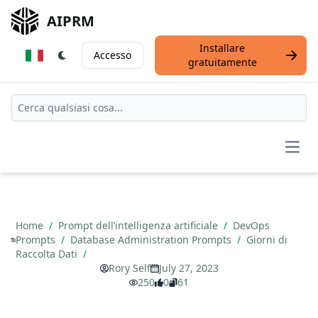
AIPRM
Installare
Accesso
gratuitamente
Open
Home
/
Prompt dell’intelligenza artificiale
/
DevOps
Prompts
/
Database Administration Prompts
/
Giorni di
Raccolta Dati
/
Rory Self
July 27, 2023
250
0
61