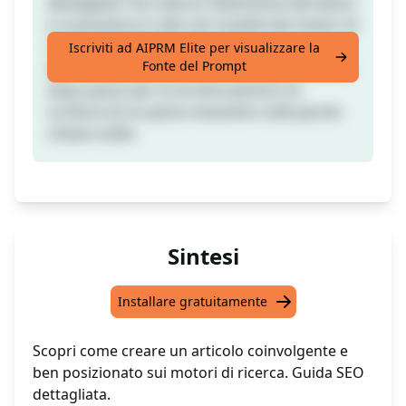
dettagliato che cattura l'attenzione dei lettori
e si posiziona in alto nei risultati dei motori di
ricerca. Immergiti nel mondo
Iscriviti ad AIPRM Elite per visualizzare la
Fonte del Prompt
dell'ottimizzazione SEO con una guida passo
dopo passo per la strutturazione e la
scrittura di un pezzo esaustivo sulle parole
chiave scelte.
Sintesi
Installare gratuitamente
Scopri come creare un articolo coinvolgente e
ben posizionato sui motori di ricerca. Guida SEO
dettagliata.