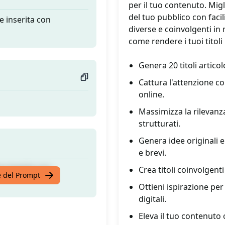
per il tuo contenuto. Migli
del tuo pubblico con faci
ve inserita con
diverse e coinvolgenti in
come rendere i tuoi titoli i
Genera 20 titoli artico
Cattura l'attenzione con 
online.
Massimizza la rilevanza
strutturati.
Genera idee originali e 
e brevi.
ve inserita con
Crea titoli coinvolgenti
te del Prompt
Ottieni ispirazione per 
digitali.
Eleva il tuo contenuto o