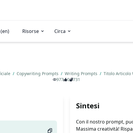
(en)
Risorse
Circa
ficiale
/
Copywriting Prompts
/
Writing Prompts
/
Titolo Articol
977
0
731
Sintesi
Con il nostro prompt, puoi 
Massima creatività! Rispar