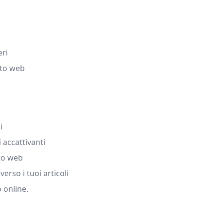
eri
uto web
i
i accattivanti
uto web
erso i tuoi articoli
o online.