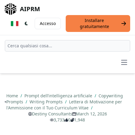
AIPRM
Installare
Accesso
gratuitamente
Open
Home
/
Prompt dell’intelligenza artificiale
/
Copywriting
Prompts
/
Writing Prompts
/
Lettera di Motivazione per
l'Ammissione con il Tuo Curriculum Vitae
/
Destiny Consultants
March 12, 2026
3,733
0
1,948