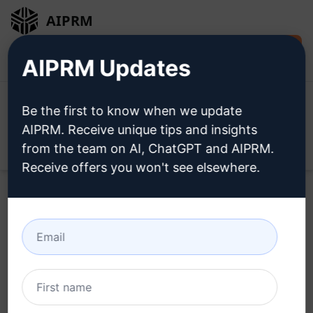
AIPRM
Installare
Accesso
AIPRM Updates
gratuitamente
Be the first to know when we update
AIPRM. Receive unique tips and insights
from the team on AI, ChatGPT and AIPRM.
Open
Receive offers you won't see elsewhere.
Home
/
Prompt dell’intelligenza artificiale
/
Copywriting
Prompts
/
Writing Prompts
/
Articolo Scritto da Umano
|100% Unico |Ottimizzato per SEO
/
gplzoo
February 24, 2024
131
0
90