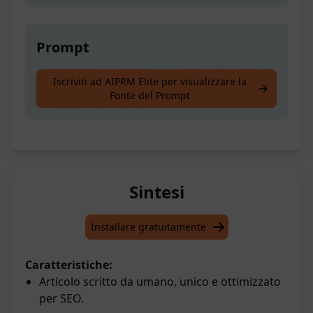
Prompt
Articolo Scritto da Umano che è 100% Unico
Iscriviti ad AIPRM Elite per visualizzare la
Fonte del Prompt
e Ottimizzato per SEO
Sintesi
Installare gratuitamente
Caratteristiche:
Articolo scritto da umano, unico e ottimizzato
per SEO.