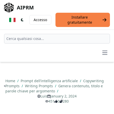
AIPRM
Installare
Accesso
gratuitamente
Open
Home
/
Prompt dell’intelligenza artificiale
/
Copywriting
Prompts
/
Writing Prompts
/
Genera contenuto, titolo e
parole chiave per argomento
/
Luis
January 2, 2024
451
0
280