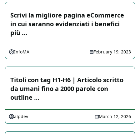
Scrivi la migliore pagina eCommerce
in cui saranno evidenziati i benefici
più …
InfoMA
February 19, 2023
Titoli con tag H1-H6 | Articolo scritto
da umani fino a 2000 parole con
outline …
alpdev
March 12, 2026