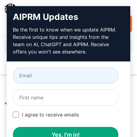
AIPRM
AIPRM Updates
Installare
Accesso
gratuitamente
Be the first to know when we update AIPRM.
Receive unique tips and insights from the
team on AI, ChatGPT and AIPRM. Receive
offers you won't see elsewhere.
Open
Home
/
Prompt dell’intelligenza artificiale
/
Copywriting
Prompts
/
Writing Prompts
/
Documentazione dei servizi
gestiti AWS
/
I agree to receive emails
sphiroj
August 29, 2023
226
0
98
Yes, I'm in!