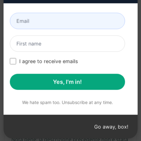
Maggiore impatto emotivo e coinvolgimento
del lettore grazie a un testo più persuasivo.
Descrizione:
I agree to receive emails
[TBD - TO BE DESCRIBED]
Yes, I'm in!
Prova su Claude
Prova su ChatGPT
We hate spam too. Unsubscribe at any time.
Statistiche del prompt
1,348
0
1,111
Go away, box!
Nota bene: la descrizione precedente non è stata