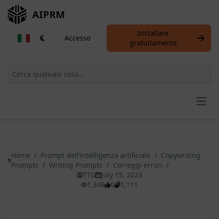
AIPRM
Installare
Accesso
gratuitamente
Open
Home
/
Prompt dell’intelligenza artificiale
/
Copywriting
Prompts
/
Writing Prompts
/
Correggi errori
/
TTG
July 15, 2023
1,348
0
1,111