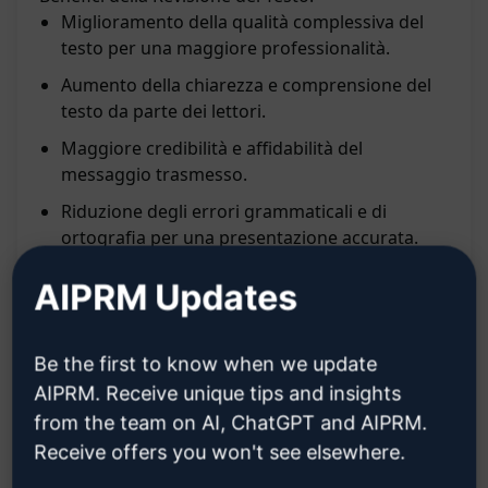
Miglioramento della qualità complessiva del
testo per una maggiore professionalità.
Aumento della chiarezza e comprensione del
testo da parte dei lettori.
Maggiore credibilità e affidabilità del
messaggio trasmesso.
Riduzione degli errori grammaticali e di
ortografia per una presentazione accurata.
Incremento dell'efficacia comunicativa grazie a
AIPRM Updates
frasi ben strutturate e fluide.
Risparmio di tempo ed energie nella
Be the first to know when we update
correzione e revisione del testo.
AIPRM. Receive unique tips and insights
Miglioramento delle competenze linguistiche
from the team on AI, ChatGPT and AIPRM.
attraverso l'apprendimento dai suggerimenti
Receive offers you won't see elsewhere.
forniti.