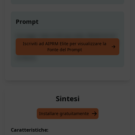
Prompt
Correggi i miei scritti qui sotto. Risolvi errori
di grammatica e ortografia. Fai suggerimenti
Iscriviti ad AIPRM Elite per visualizzare la
Fonte del Prompt
per migliorare la chiarezza della mia
scrittura:
Sintesi
Installare gratuitamente
Caratteristiche: